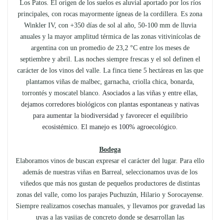
Los Patos. El origen de los suelos es aluvial aportado por los ríos
principales, con rocas mayormente ígneas de la cordillera. Es zona
Winkler IV, con +350 días de sol al año, 50-100 mm de lluvia
anuales y la mayor amplitud térmica de las zonas vitivinícolas de
argentina con un promedio de 23,2 °C entre los meses de
septiembre y abril. Las noches siempre frescas y el sol definen el
carácter de los vinos del valle. La finca tiene 5 hectáreas en las que
plantamos viñas de malbec, garnacha, criolla chica, bonarda,
torrontés y moscatel blanco.
Asociados a las viñas y entre ellas,
dejamos corredores biológicos con plantas espontaneas y nativas
para aumentar la biodiversidad y favorecer el equilibrio
ecosistémico. El manejo es 100% agroecológico.
Bodega
Elaboramos vinos de buscan expresar el carácter del lugar. Para ello
además de nuestras viñas en Barreal, seleccionamos uvas de los
viñedos que más nos gustan de pequeños productores de distintas
zonas del valle, como los parajes Puchuzún, Hilario y Sorocayense.
Siempre realizamos cosechas manuales, y llevamos por gravedad las
uvas a las vasijas de concreto donde se desarrollan las