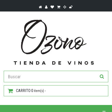
CARRITO
0
item(s) -
Toggle 