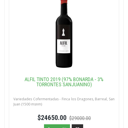
ALFIL TINTO 2019 (97% BONARDA - 3%
TORRONTES SANJUANINO)
Variedades Cofermentadas - Finca los Dragones, Barreal, San
Juan (1500 msnm)
$24650.00
$29000.00