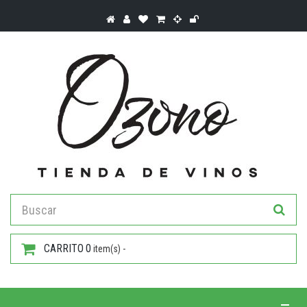
CARRITO
0
item(s) -
Toggle 