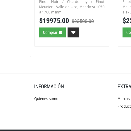
Pinot Noir / Chardonnay / Pinot
Pino
Meunier - Valle de Uco, Mendoza 1050
Meun
a 1700 msnm
a 17
$19975.00
$2
$23500.00
Comprar
Co
INFORMACIÓN
EXTR
Quiénes somos
Marcas
Product