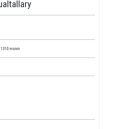
altallary
za 1310 msnm