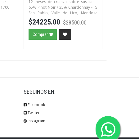
ier -
12 meses de crianza sobre sus lias -
 1700
65% Pinot Noir / 35% Chardonnay - IG
San Pablo, Valle de Uco, Mendoza
1200 a 1300 msnm
$24225.00
$28500.00
Comprar
SEGUINOS EN:
Facebook
Twitter
Instagram