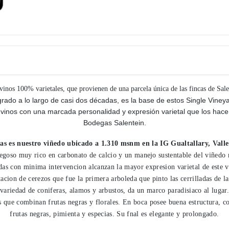
vinos 100% varietales, que provienen de una parcela única de las fincas de Sale
ogrado a lo largo de casi dos décadas, es la base de estos Single Vine
 vinos con una marcada personalidad y expresión varietal que los hac
Bodegas Salentein.
as es nuestro viñedo ubicado a 1.310 msnm en la IG Gualtallary, Valle
regoso muy rico en carbonato de calcio y un manejo sustentable del viñedo
das con minima intervencion alcanzan la mayor expresion varietal de este 
tacion de cerezos que fue la primera arboleda que pinto las cerrilladas de la
variedad de coniferas, alamos y arbustos, da un marco paradisiaco al lugar.
 que combinan frutas negras y florales. En boca posee buena estructura, con
frutas negras, pimienta y especias. Su fnal es elegante y prolongado.