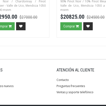
t Noir / Chardonnay / Pinot
90% Pinot Noir / 10% Pinot Meun
ier - Valle de Uco, Mendoza 1050
Valle de Uco, Mendoza 1050 a
00 msnm
msnm
2950.00
$20825.00
$27000.00
$24500.00
mprar
Comprar
AS
ATENCIÓN AL CLIENTE
Contacto
os nuevos
Preguntas frecuentes
Ventas y soporte telefónico