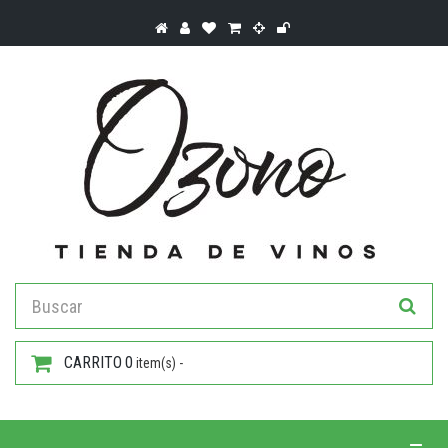
CARRITO
0
item(s) -
Toggle 