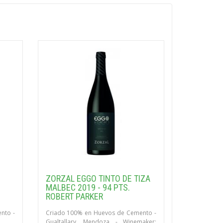
ZORZAL EGGO TINTO DE TIZA
MALBEC 2019 - 94 PTS.
ROBERT PARKER
nto -
Criado 100% en Huevos de Cemento -
Gualtallary, Mendoza - Winemaker: