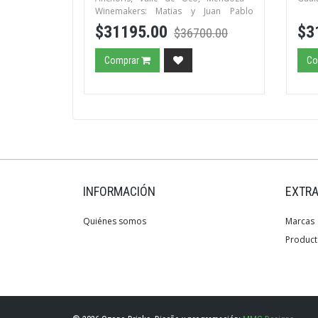
Winemakers: Matias y Juan Pablo
Michelini
$31195.00
$3
$36700.00
Comprar
Co
INFORMACIÓN
EXTR
Quiénes somos
Marcas
Product