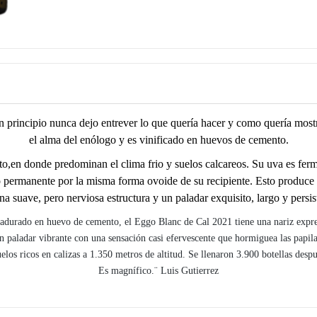
un principio nunca dejo entrever lo que quería hacer y como quería m
el alma del enólogo y es vinificado en huevos de cemento.
ato,en donde predominan el clima frio y suelos calcareos. Su uva es fe
 permanente por la misma forma ovoide de su recipiente. Esto produce
 suave, pero nerviosa estructura y un paladar exquisito, largo y persist
ado en huevo de cemento, el Eggo Blanc de Cal 2021 tiene una nariz expresiv
aladar vibrante con una sensación casi efervescente que hormiguea las papilas g
uelos ricos en calizas a 1.350 metros de altitud. Se llenaron 3.900 botellas de
Es magnífico.¨ Luis Gutierrez