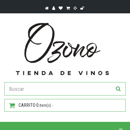
CARRITO
0
item(s) -
Toggle 