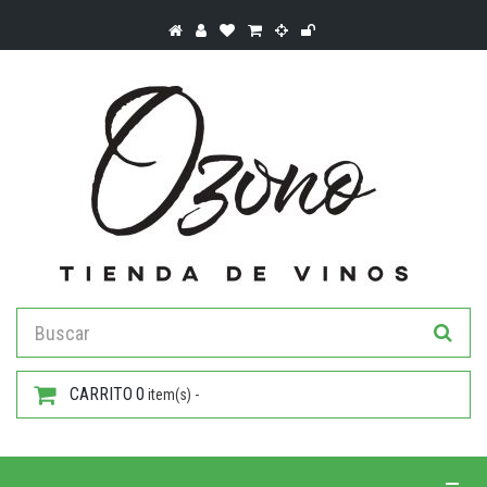
CARRITO
0
item(s) -
Toggle 