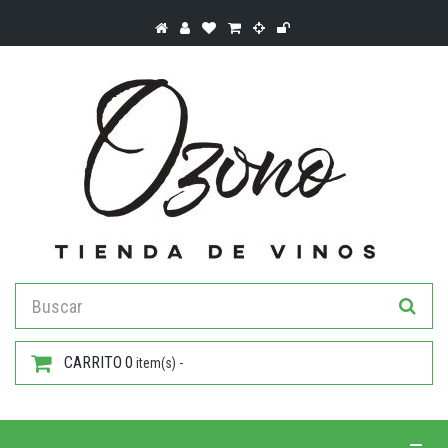
CARRITO
0
item(s) -
Toggle 