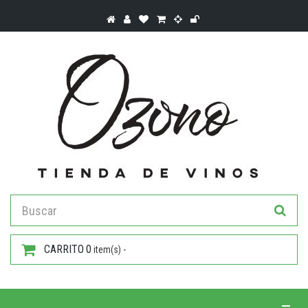
CARRITO
0
item(s) -
Toggle 