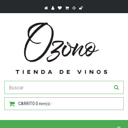
CARRITO
0
item(s) -
Toggle 