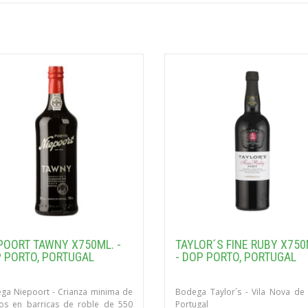
POORT TAWNY X750ML. -
TAYLOR´S FINE RUBY X750
 PORTO, PORTUGAL
- DOP PORTO, PORTUGAL
ga Niepoort - Crianza minima de
Bodega Taylor´s - Vila Nova de 
os en barricas de roble de 550
Portugal