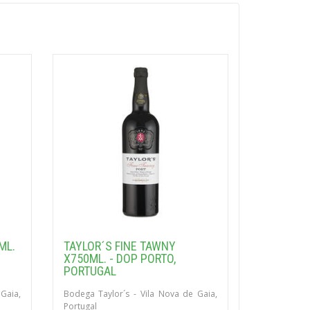
ML.
TAYLOR´S FINE TAWNY
X750ML. - DOP PORTO,
PORTUGAL
Gaia,
Bodega Taylor´s - Vila Nova de Gaia,
Portugal