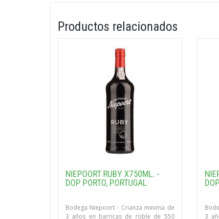
Productos relacionados
NIEPOORT RUBY X750ML. -
NIE
DOP PORTO, PORTUGAL
DOP
Bodega Niepoort - Crianza minima de
Bode
3 años en barricas de roble de 550
3 añ