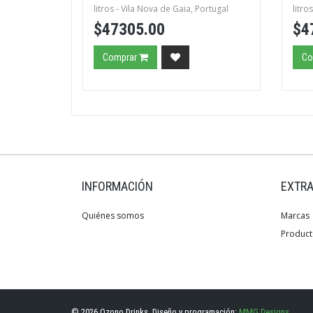
litros - Vila Nova de Gaia, Portugal
litro
$47305.00
$4
Comprar
Co
INFORMACIÓN
EXTR
Quiénes somos
Marcas
Product
© 2026 Ozono Drinks. Diseño y programación:
MMG Designs