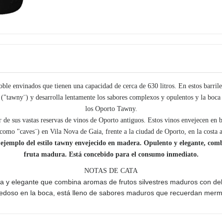
roble envinados que tienen una capacidad de cerca de 630 litros. En estos barril
 ("tawny¨) y desarrolla lentamente los sabores complexos y opulentos y la boca 
los Oporto Tawny.
r de sus vastas reservas de vinos de Oporto antiguos. Estos vinos envejecen en ba
omo "caves¨) en Vila Nova de Gaia, frente a la ciudad de Oporto, en la costa a
ejemplo del estilo tawny envejecido en madera. Opulento y elegante, com
fruta madura. Está concebido para el consumo inmediato.
NOTAS DE CATA
ica y elegante que combina aromas de frutos silvestres maduros con del
y sedoso en la boca, está lleno de sabores maduros que recuerdan mermel