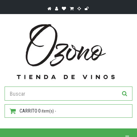
CARRITO
0
item(s) -
Toggle 