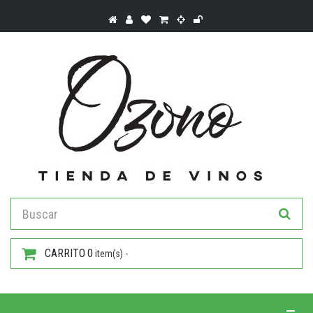
CARRITO
0
item(s) -
Toggle 