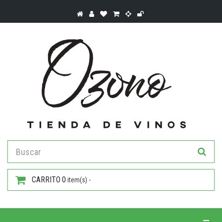
CARRITO
0
item(s) -
Toggle 