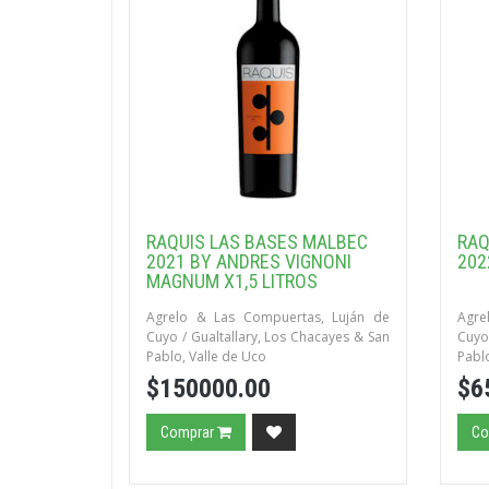
RAQUIS LAS BASES MALBEC
RAQ
2021 BY ANDRES VIGNONI
202
MAGNUM X1,5 LITROS
Agrelo & Las Compuertas, Luján de
Agre
Cuyo / Gualtallary, Los Chacayes & San
Cuyo 
Pablo, Valle de Uco
Pablo
$150000.00
$6
Comprar
Co