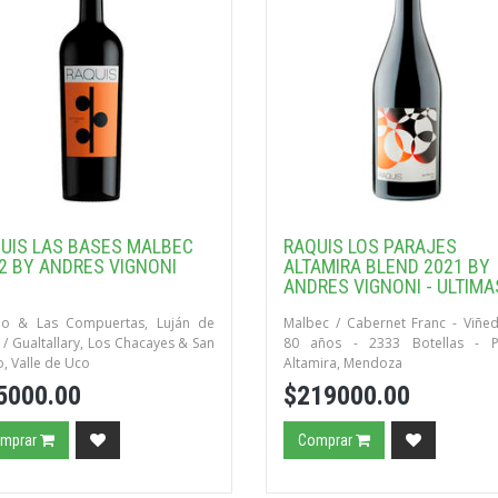
UIS LAS BASES MALBEC
RAQUIS LOS PARAJES
2 BY ANDRES VIGNONI
ALTAMIRA BLEND 2021 BY
ANDRES VIGNONI - ULTIMA
BOTELLAS!
lo & Las Compuertas, Luján de
Malbec / Cabernet Franc - Viñe
/ Gualtallary, Los Chacayes & San
80 años - 2333 Botellas - P
, Valle de Uco
Altamira, Mendoza
5000.00
$219000.00
mprar
Comprar