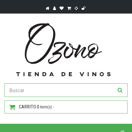
CARRITO
0
item(s) -
Toggle 