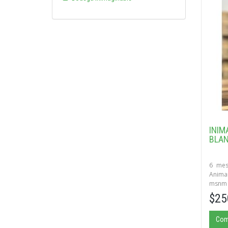
INIM
BLAN
6 mes
Animan
msnm -
$25
Com