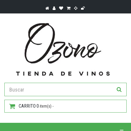
CARRITO
0
item(s) -
Toggle 