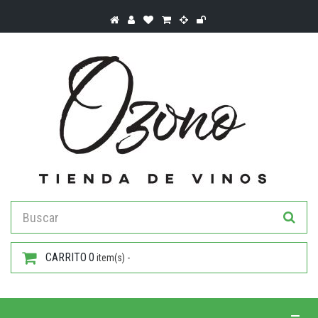
CARRITO
0
item(s) -
Toggle 