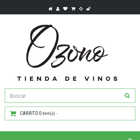
CARRITO
0
item(s) -
Toggle 