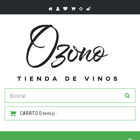
CARRITO
0
item(s) -
Toggle 