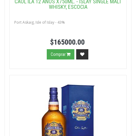
CAOL ILA 12 AÑOS X750ML. - ISLAY SINGLE MALT
WHISKY, ESCOCIA
Port Askaig, Isle of Islay - 43%
$165000.00
Comprar