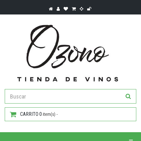
CARRITO
0
item(s) -
Toggle 