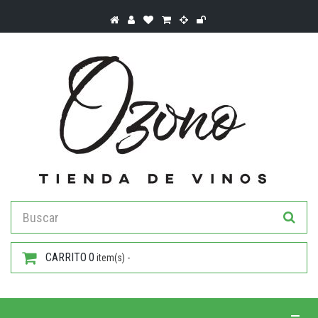
CARRITO
0
item(s) -
Toggle 