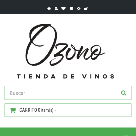
CARRITO
0
item(s) -
Toggle 