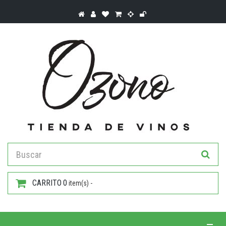
CARRITO
0
item(s) -
Toggle 