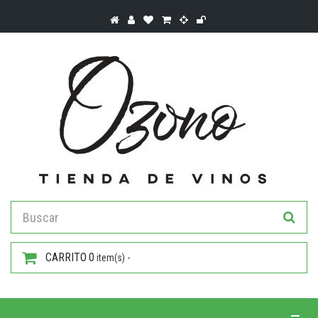
CARRITO
0
item(s) -
Toggle 