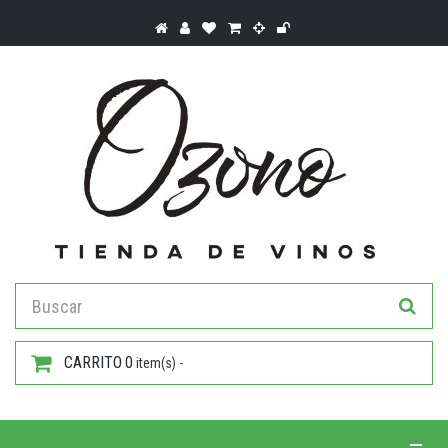
CARRITO
0
item(s) -
Toggle 