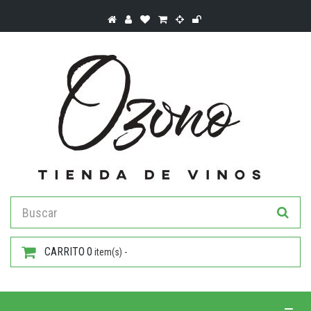
CARRITO
0
item(s) -
Toggle 