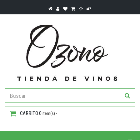
CARRITO
0
item(s) -
Toggle 