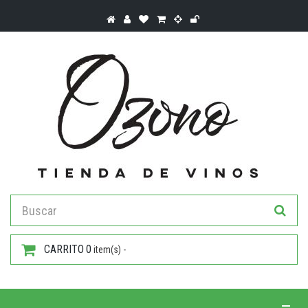
CARRITO
0
item(s) -
Toggle 