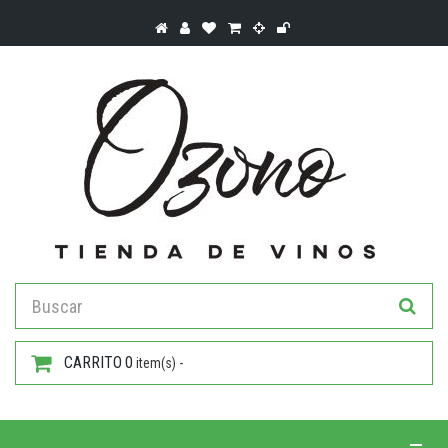
CARRITO
0
item(s) -
Toggle 